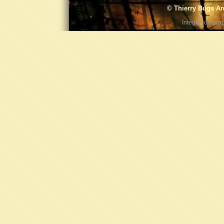
© Thierry Bugs An
Intégration gra