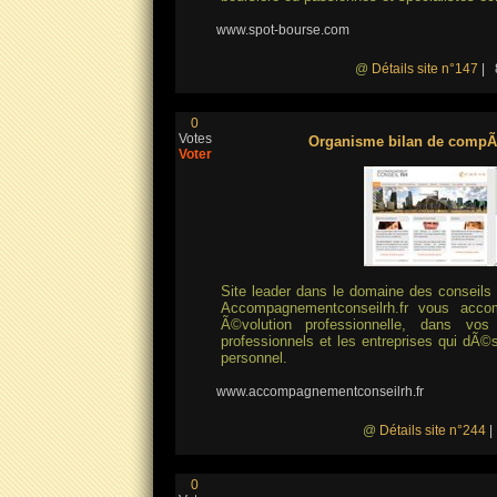
www.spot-bourse.com
@
Détails site n°147
| 8
0
Votes
Organisme bilan de compÃ
Voter
Site leader dans le domaine des conseils
Accompagnementconseilrh.fr vous acco
Ã©volution professionnelle, dans vos
professionnels et les entreprises qui dÃ©s
personnel.
www.accompagnementconseilrh.fr
@
Détails site n°244
|
0