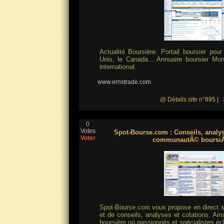
Actualité Boursière. Portail boursier pour
Unis, le Canada... Annuaire boursier Mond
international.
www.ernstrade.com
@
Détails site n°895
| 3
0
Votes
Spot-Bourse.com : Conseils, analyse
Voter
communautÃ© boursiÃ
Spot-Bourse.com vous propose en direct so
et de conseils, analyses et cotations. A
boursière où passionnés et spécialistes éc