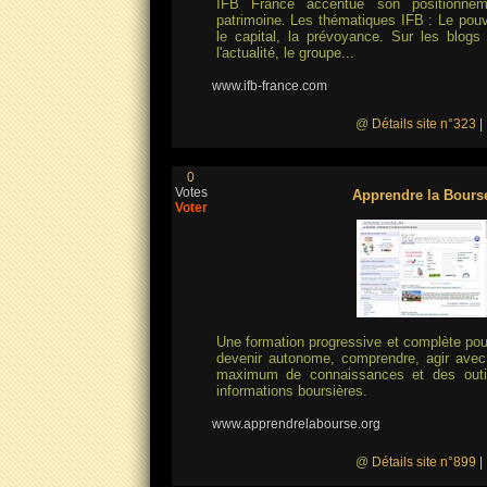
IFB France accentue son positionne
patrimoine. Les thématiques IFB : Le pouvoi
le capital, la prévoyance. Sur les blogs 
l'actualité, le groupe...
www.ifb-france.com
@
Détails site n°323
|
0
Votes
Apprendre la Bours
Voter
Une formation progressive et complète pou
devenir autonome, comprendre, agir avec 
maximum de connaissances et des outil
informations boursières.
www.apprendrelabourse.org
@
Détails site n°899
|