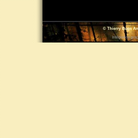
© Thierry Bugs An
Intégration gra