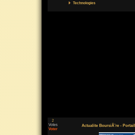
Technologies
2
Votes
Actualite BoursiÃ¨re - Portai
Voter