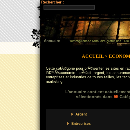
Rechercher :
Annuaire
|
Homm@robase l'Annuaire gratuit des 1130 
ACCUEIL
ECONOM
>
Cette catÃ©gorie pour prÃ©senter les sites en ra
lâ€™Ã‰conomie : crÃ©dit, argent, les assurances
entreprises et industries de toutes tailles, les tec
marketing.
L'annuaire contient actuellemen
sélectionnés dans
95
Catég
Argent
Entreprises