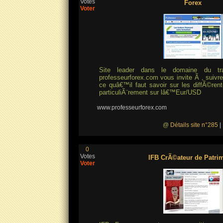
Votes
Forex
Voter
Site leader dans le domaine du tra
professeurforex.com vous invite Ã , suivr
ce quâ€™il faut savoir sur les diffÃ©ren
particuliÃ¨rement sur lâ€™Eur/USD
www.professeurforex.com
@
Détails site n°285
|
0
Votes
IFB CrÃ©ateur de Patri
Voter